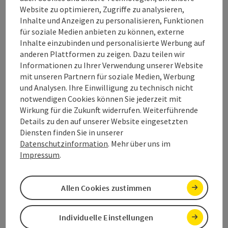
Screenreader-BenutzerInnen aufrufbar sein.
Website zu optimieren, Zugriffe zu analysieren,
Auch wenn wir bei der Wartung Sorgfalt walten
Inhalte und Anzeigen zu personalisieren, Funktionen
lassen, sollte es ausnahmsweise passieren, dass
für soziale Medien anbieten zu können, externe
ein Bild nicht mit einem Alternativtext
Inhalte einzubinden und personalisierte Werbung auf
beschrieben ist und somit der Inhalt nur
anderen Plattformen zu zeigen. Dazu teilen wir
teilweise barrierefrei ist, geben Sie uns bitte
Informationen zu Ihrer Verwendung unserer Website
Bescheid.
mit unseren Partnern für soziale Medien, Werbung
Wir versuchen unsere
Texte
soweit wie möglich
und Analysen. Ihre Einwilligung zu technisch nicht
ohne Abkürzungen und Fremdwörter zu
notwendigen Cookies können Sie jederzeit mit
schreiben. Ebenso versuchen wir in kurzen und
Wirkung für die Zukunft widerrufen. Weiterführende
verständlichen Sätzen zu texten. Sollte es
Details zu den auf unserer Website eingesetzten
dennoch zu Verständnisschwierigkeiten
Diensten finden Sie in unserer
kommen und der Text somit nur teilweise
Datenschutzinformation
. Mehr über uns im
barrierefrei erscheinen, bitte kontaktieren Sie
Impressum
.
uns. Wir werden Ihnen eine verständlichere Form
zur Verfügung stellen.
b) Inhalte, die nicht in den
Allen Cookies zustimmen
Anwendungsbereich der anwendbaren
Rechtsvorschriften fallen
Individuelle Einstellungen