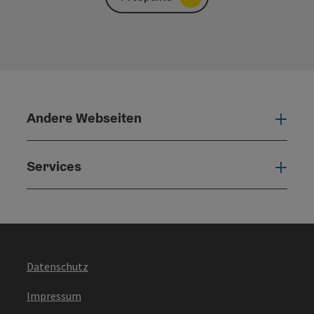
Andere Webseiten
Ande
Services
Serv
Datenschutz
Impressum