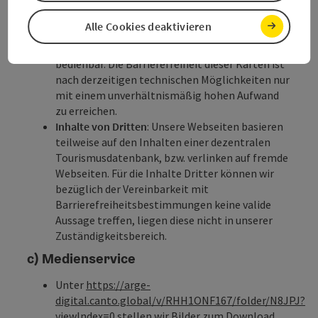
Aufgezeichnete zeitbasierte Medien, wie
Video-
und Audiomedien
, die vor dem 23. September
Alle Cookies deaktivieren
2020 veröffentlicht wurden.
Interaktive Karten
sind zurzeit nicht barrierefrei
bedienbar. Die Barrierefreiheit dieser Karten ist
nach derzeitigen technischen Möglichkeiten nur
mit einem unverhältnismäßig hohen Aufwand
zu erreichen.
Inhalte von Dritten
: Unsere Webseiten basieren
teilweise auf den Inhalten einer dezentralen
Tourismusdatenbank, bzw. verlinken auf fremde
Webseiten. Für die Inhalte Dritter können wir
bezüglich der Vereinbarkeit mit
Barrierefreiheitsbestimmungen keine valide
Aussage treffen, liegen diese nicht in unserer
Zuständigkeitsbereich.
c) Medienservice
Unter
https://arge-
digital.canto.global/v/RHH1ONF167/folder/N8JPJ?
viewIndex=0
stellen wir Bilder zum Download