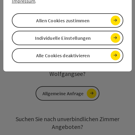
Impressum
.
Copyrig
Allen Cookies zustimmen
Individuelle Einstellungen
Alle Cookies deaktivieren
Haben Sie eine allgemeine Frage zum
Wolfgangsee?
Allgemeine Anfrage
Suchen Sie nach unverbindlichen Zimmer
Angeboten?