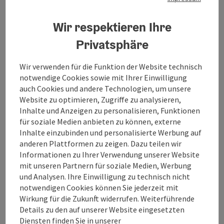
mir, einsamer Abersee …“
Für die einen ist genau dieser Scheffelblick
Wir respektieren Ihre
das Atemberaubende, für die anderen das
Privatsphäre
Steilstück des Wanderweges, an dem es sich
bei einem großartigen Blick über den
türkisblaugrünen Wolfgangsee besonders
Wir verwenden für die Funktion der Website technisch
gut durchatmen lässt.
notwendige Cookies sowie mit Ihrer Einwilligung
auch Cookies und andere Technologien, um unsere
Website zu optimieren, Zugriffe zu analysieren,
Inhalte und Anzeigen zu personalisieren, Funktionen
für soziale Medien anbieten zu können, externe
Inhalte einzubinden und personalisierte Werbung auf
anderen Plattformen zu zeigen. Dazu teilen wir
Informationen zu Ihrer Verwendung unserer Website
mit unseren Partnern für soziale Medien, Werbung
und Analysen. Ihre Einwilligung zu technisch nicht
notwendigen Cookies können Sie jederzeit mit
Wirkung für die Zukunft widerrufen. Weiterführende
Details zu den auf unserer Website eingesetzten
Copyri
Diensten finden Sie in unserer