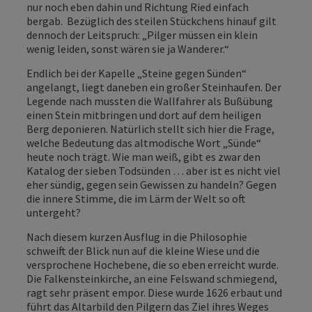
nur noch eben dahin und Richtung Ried einfach
bergab. Bezüglich des steilen Stückchens hinauf gilt
dennoch der Leitspruch: „Pilger müssen ein klein
wenig leiden, sonst wären sie ja Wanderer.“
Endlich bei der Kapelle „Steine gegen Sünden“
angelangt, liegt daneben ein großer Steinhaufen. Der
Legende nach mussten die Wallfahrer als Bußübung
einen Stein mitbringen und dort auf dem heiligen
Berg deponieren. Natürlich stellt sich hier die Frage,
welche Bedeutung das altmodische Wort „Sünde“
heute noch trägt. Wie man weiß, gibt es zwar den
Katalog der sieben Todsünden … aber ist es nicht viel
eher sündig, gegen sein Gewissen zu handeln? Gegen
die innere Stimme, die im Lärm der Welt so oft
untergeht?
Nach diesem kurzen Ausflug in die Philosophie
schweift der Blick nun auf die kleine Wiese und die
versprochene Hochebene, die so eben erreicht wurde.
Die Falkensteinkirche, an eine Felswand schmiegend,
ragt sehr präsent empor. Diese wurde 1626 erbaut und
führt das Altarbild den Pilgern das Ziel ihres Weges