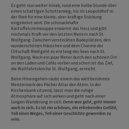
Es geht nun weiter hinab, rund eine halbe Stunde über
einen schattigen Schotterweg, bis im Leopoldhof in
der Ried für eine kleine, aber kräftige Stärkung
eingekehrt wird. Die schmackhafte
Kartoffelcremesuppe erwärmt das Herz und gibt
nochmals Kraft vor den letzten Metern nach St.
Wolfgang. Zwischen versteckten Badeplätzen, den
wunderschönen Häuschen und dem Charme der
Ortschaft Ried geht es entlang des Sees nach St.
Wolfgang. Noch ein paar Meter durch den schönen Ort
an den Läden und Cafés vorbei und schon ist das Ziel,
die Wallfahrtskirche St. Wolfgang, erreicht.
Beim Hineingehen raubt einem das weltberühmte
Meisterwerk des Pacher Altar den Atem. In der
Kirchenbank sitzend, lässt man die ruhige
Atmosphäre auf sich wirken und geht nach einer
langen Wanderung in sich.
Denn wer geht, geht immer
auch in sich. Es ist ein schönes, ein erhebendes Gefühl,
Teil eines Weges, Teil einer Geschichte geworden zu
sein.