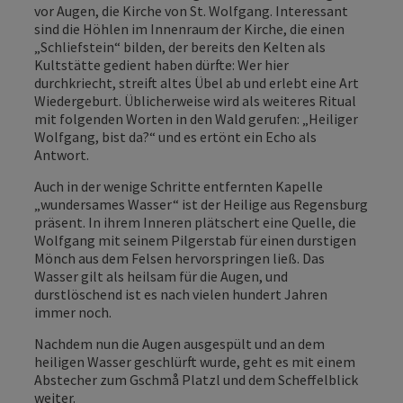
vor Augen, die Kirche von St. Wolfgang. Interessant
sind die Höhlen im Innenraum der Kirche, die einen
„Schliefstein“ bilden, der bereits den Kelten als
Kultstätte gedient haben dürfte: Wer hier
durchkriecht, streift altes Übel ab und erlebt eine Art
Wiedergeburt. Üblicherweise wird als weiteres Ritual
mit folgenden Worten in den Wald gerufen: „Heiliger
Wolfgang, bist da?“ und es ertönt ein Echo als
Antwort.
Auch in der wenige Schritte entfernten Kapelle
„wundersames Wasser“ ist der Heilige aus Regensburg
präsent. In ihrem Inneren plätschert eine Quelle, die
Wolfgang mit seinem Pilgerstab für einen durstigen
Mönch aus dem Felsen hervorspringen ließ. Das
Wasser gilt als heilsam für die Augen, und
durstlöschend ist es nach vielen hundert Jahren
immer noch.
Nachdem nun die Augen ausgespült und an dem
heiligen Wasser geschlürft wurde, geht es mit einem
Abstecher zum Gschmå Platzl und dem Scheffelblick
weiter.