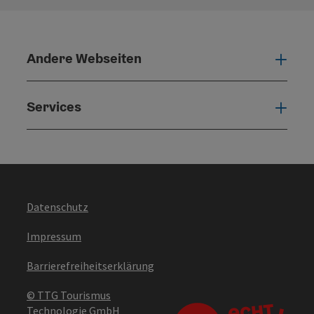
Andere Webseiten
Ande
Services
Serv
Datenschutz
Impressum
Barrierefreiheitserklärung
© TTG Tourismus
Technologie GmbH