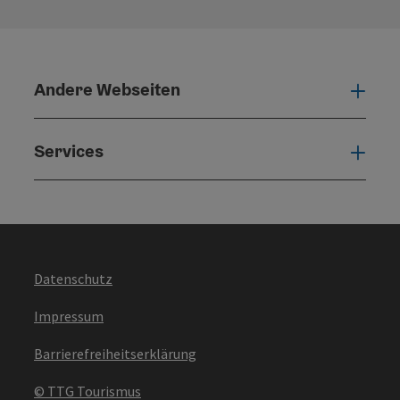
Andere Webseiten
Ande
Services
Serv
Datenschutz
Impressum
Barrierefreiheitserklärung
© TTG Tourismus