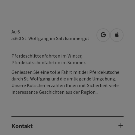
Au 6
in Google Map
in Apple
5360
St. Wolfgang im Salzkammergut
Pferdeschlittenfahrten im Winter,
Pferdekutschenfahrten im Sommer.
Geniessen Sie eine tolle Fahrt mit der Pferdekutsche
durch St. Wolfgang und die umliegende Umgebung.
Unsere Kutscher erzählen Ihnen mit Sicherheit viele
interessante Geschichten aus der Region...
Kontakt