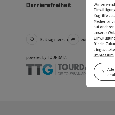
Barrierefreiheit
Wir verwend
Einwilligun
Zugriffe zu 
Medien anbi
auf anderen
unserer Web
Einwilligun
Beitrag merken
zum Merkzettel
für die Zuku
eingesetzte
Impressum
.
powered by
TOURDATA
Alle
deak