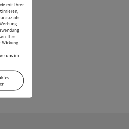
ie mit Ihrer
timieren,
ür soziale
e Werbung
Verwendung
en. Ihre
it Wirkung
ber uns im
okies
en