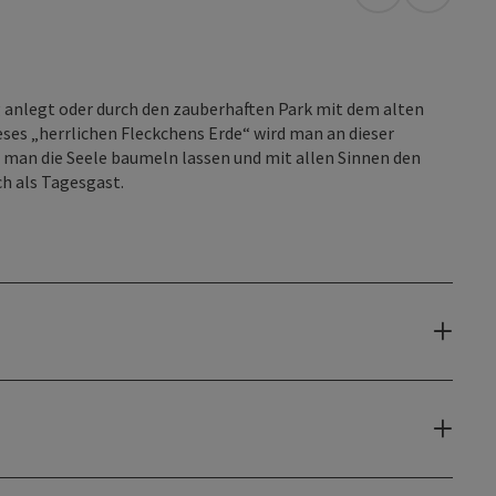
in Google Map
in Apple
anlegt oder durch den zauberhaften Park mit dem alten
es „herrlichen Fleckchens Erde“ wird man an dieser
 man die Seele baumeln lassen und mit allen Sinnen den
h als Tagesgast.