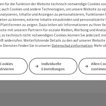
en für die Funktion der Website technisch notwendige Cookies sow
g auch Cookies und andere Technologien, um unsere Website zu op
analysieren, Inhalte und Anzeigen zu personalisieren, Funktionen f
eten zu können, externe Inhalte einzubinden und personalisiert
 Plattformen zu zeigen. Dazu teilen wir Informationen zu Ihrer 
site mit unseren Partnern für soziale Medien, Werbung und Analys
g zu technisch nicht notwendigen Cookies können Sie jederzeit m
PDF erstellen
Beitrag drucken
In der Nähe
nft widerrufen. Weiterführende Details zu den auf unserer Website
n Diensten finden Sie in unserer
Datenschutzinformation
. Mehr ü
 Cookies
Individuelle
Allen Co
tivieren
Einstellungen
zustimm