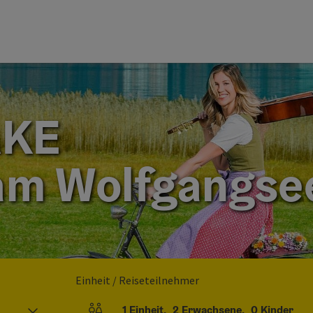
AKE
am Wolfgangse
Einheit / Reiseteilnehmer
1
Einheit
,
2
Erwachsene
,
0
Kinder