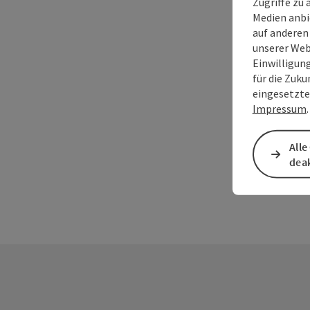
Zugriffe zu 
Medien anbi
auf anderen
unserer Web
Einwilligun
für die Zuku
eingesetzte
Impressum
.
Alle
deak