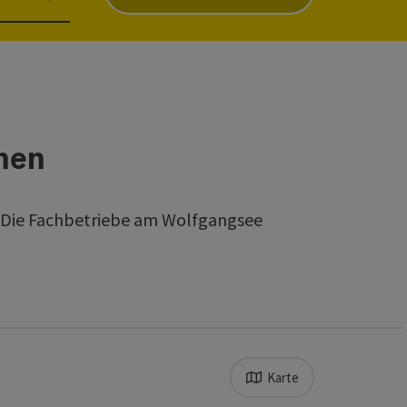
onen
r? Die Fachbetriebe am Wolfgangsee
Karte
feinert werden kann. Die Ergebnisse in der Liste werden durch 