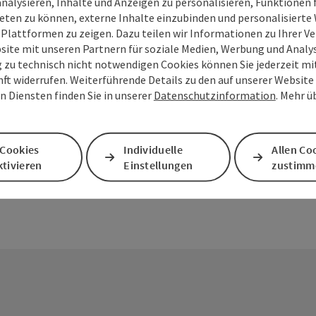
analysieren, Inhalte und Anzeigen zu personalisieren, Funktionen f
schien
Ganztag), in
eten zu können, externe Inhalte einzubinden und personalisiert
Klasse UFO 2
 Plattformen zu zeigen. Dazu teilen wir Informationen zu Ihrer 
Im Salzkamme
Performance
site mit unseren Partnern für soziale Medien, Werbung und Analys
und E-Biker g
g zu technisch nicht notwendigen Cookies können Sie jederzeit m
Beitrag merken
: schiendorfer GmbH
Copyright öff
nft widerrufen. Weiterführende Details zu den auf unserer Website
Strobl
n Diensten finden Sie in unserer
Datenschutzinformation
. Mehr ü
Telefon
+43 613
Öffnung
Mon
D
MO
DI
M
 Cookies
Individuelle
Allen Co
tivieren
Einstellungen
zustimm