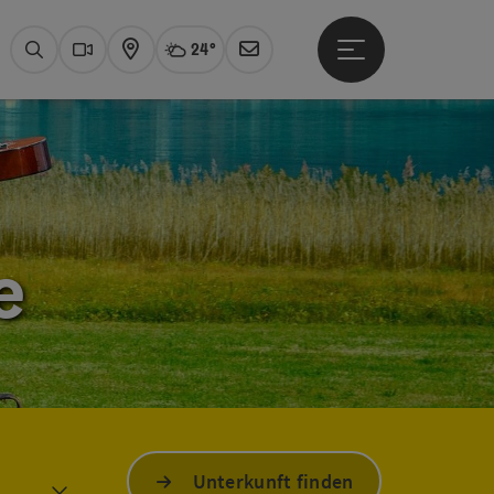
24°
Hauptmenü öffne
Aktuelles Wetter
Wolfgangsee, wo
Suchen
Webcams
Karte
Newsletter
e
Unterkunft finden