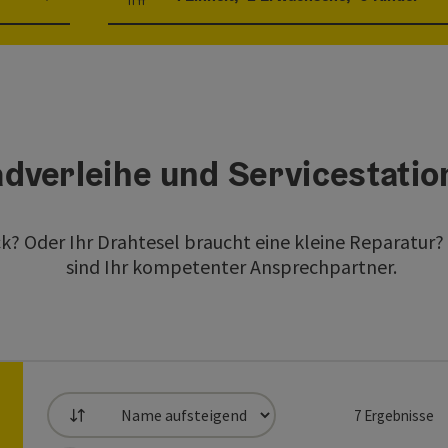
Einheitenanzahl und Personenfelder
dverleihe und Servicestati
ck? Oder Ihr Drahtesel braucht eine kleine Reparatu
sind Ihr kompetenter Ansprechpartner.
7
Ergebnisse
Sortierung
ie Liste stehen Filter zur Verfügung mit denen die Auswahl ver