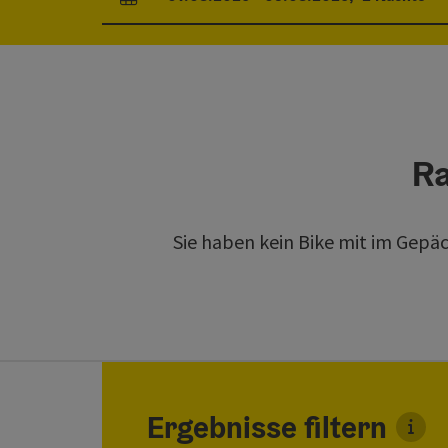
An- und Abreisefelder
Ra
Sie haben kein Bike mit im Gepä
direkt zu den Ergebnissen springen
Ergebnisse filtern
Für d