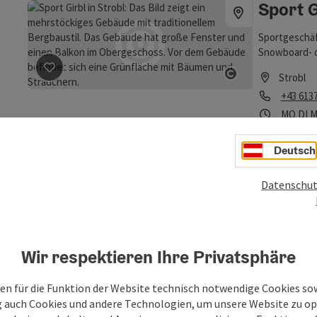
Sport G
Sportgeschäft
Snowboard- o
Strobl
Beitrag merken
: Sport Girbl
Copyright öff
Telefon
+43 613
Öffnung
Mon
D
MO
DI
M
Deutsch
Sportc
Beitrag merken
: Sportcamp Raudaschl
Copyright öff
Datenschut
Bootsverleih
Anfänger und
Intern. Schif
St. Wolf
Kursdauer un
Wir respektieren Ihre Privatsphäre
Telefon
+43 664
fünftagekurs
Tagespauscha
Öffnung
Mon
D
MO
DI
M
Schulsportart
en für die Funktion der Website technisch notwendige Cookies sow
Surfen: Surfk
g auch Cookies und andere Technologien, um unsere Website zu op
Riding, Wake