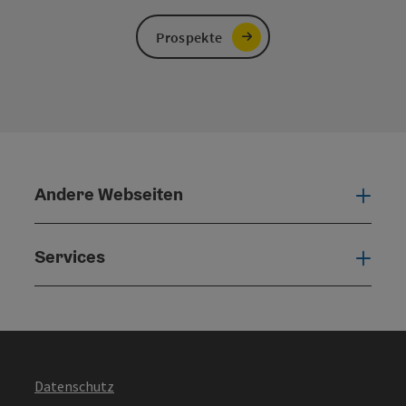
Prospekte
Andere Webseiten
Ande
Services
Serv
Datenschutz