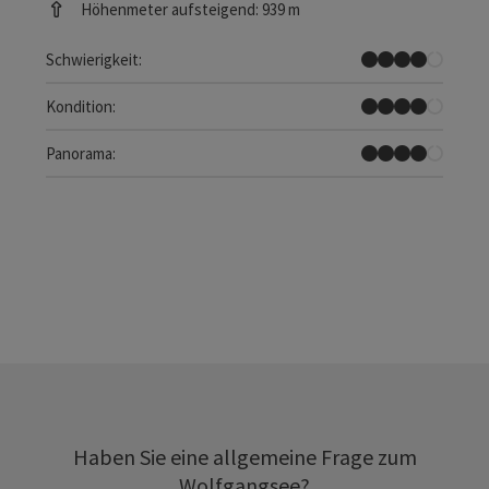
Höhenmeter aufsteigend: 939 m
Schwer
Schwierigkeit:
Schwer
Kondition:
Tolles Panorama
Panorama:
Haben Sie eine allgemeine Frage zum
Wolfgangsee?