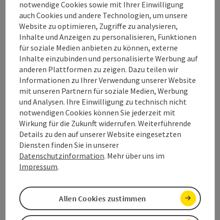
notwendige Cookies sowie mit Ihrer Einwilligung
Länge: 2,8 km
auch Cookies und andere Technologien, um unsere
Höhenmeter aufsteigend: 87 m
Website zu optimieren, Zugriffe zu analysieren,
Inhalte und Anzeigen zu personalisieren, Funktionen
Leicht
Schwierigkeit:
für soziale Medien anbieten zu können, externe
Inhalte einzubinden und personalisierte Werbung auf
Leicht
Kondition:
anderen Plattformen zu zeigen. Dazu teilen wir
Informationen zu Ihrer Verwendung unserer Website
Einige Ausblicke
Panorama:
mit unseren Partnern für soziale Medien, Werbung
und Analysen. Ihre Einwilligung zu technisch nicht
notwendigen Cookies können Sie jederzeit mit
Beitrag merken
: Alle Neune 8: Schwarzensee-Bürglste
Wirkung für die Zukunft widerrufen. Weiterführende
Details zu den auf unserer Website eingesetzten
Diensten finden Sie in unserer
Alle Neune 8: Schwarzensee-
Datenschutzinformation
. Mehr über uns im
Bürglstein
Impressum
.
Startort
Strobl
Wanderweg
Allen Cookies zustimmen
Dauer: 3h 50m
Länge: 11,6 km