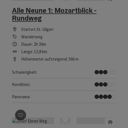
Alle Neune 1: Mozartblick -
Rundweg
Startort
St. Gilgen
Wanderweg
Dauer: 2h 30m
Länge: 13,8 km
Höhenmeter aufsteigend: 566 m
Mittel
Schwierigkeit:
Mittel
Kondition:
Tolles Panorama
Panorama:
Beitrag merken
: Alle Neune 2: Josef Ebner Weg