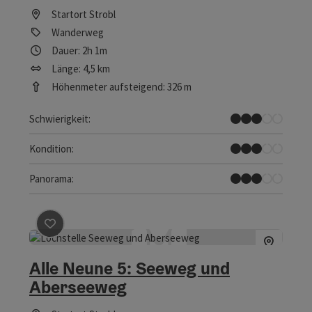
Startort
Strobl
Wanderweg
Dauer: 2h 1m
Länge: 4,5 km
Höhenmeter aufsteigend: 326 m
Mittel
Schwierigkeit:
Mittel
Kondition:
Einige Ausblicke
Panorama:
Beitrag merken
: Alle Neune 5: Seeweg und Aberseewe
Alle Neune 5: Seeweg und
Aberseeweg