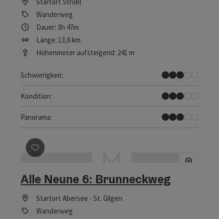
Startort
Strobl
Wanderweg
Dauer: 3h 47m
Länge: 13,6 km
Höhenmeter aufsteigend: 241 m
Mittel
Schwierigkeit:
Mittel
Kondition:
Einige Ausblicke
Panorama:
Beitrag merken
: Alle Neune 6: Brunneckweg
Alle Neune 6: Brunneckweg
Startort
Abersee - St. Gilgen
Wanderweg