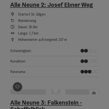
Alle Neune 2: Josef Ebner Weg
Startort
St. Gilgen
Wanderweg
Dauer: 2h 6m
Länge: 7,7 km
Höhenmeter aufsteigend: 107 m
Leicht
Schwierigkeit:
Leicht
Kondition:
Einige Ausblicke
Panorama:
Beitrag merken
: Alle Neune 3: Falkenstein - Scheffelbl
Alle Neune 3: Falkenstein -