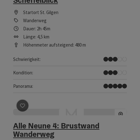
Scheffelblick
Startort
St. Gilgen
Wanderweg
Dauer: 2h 45m
Länge: 4,5 km
Höhenmeter aufsteigend: 480 m
Mittel
Schwierigkeit:
Mittel
Kondition:
Traumtour
Panorama:
Beitrag merken
: Alle Neune 4: Brustwand Wanderweg
Alle Neune 4: Brustwand
Wanderweg