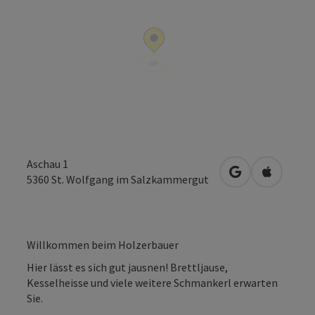
Aschau 1
in Google Maps
in Apple 
5360
St. Wolfgang im Salzkammergut
Willkommen beim Holzerbauer
Hier lässt es sich gut jausnen! Brettljause,
Kesselheisse und viele weitere Schmankerl erwarten
Sie.