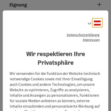
Eignung
Barrierefreiheit
Deuts
Sprach
Datenschutzerklärung
Impressum
Beitrag merken
Beitrag drucken
Wir respektieren Ihre
Privatsphäre
zum Merkzettel
In der Nähe
Wir verwenden für die Funktion der Website technisch
PDF erstellen
notwendige Cookies sowie mit Ihrer Einwilligung
auch Cookies und andere Technologien, um unsere
powered by
TOURDATA
Website zu optimieren, Zugriffe zu analysieren,
Inhalte und Anzeigen zu personalisieren, Funktionen
für soziale Medien anbieten zu können, externe
Inhalte einzubinden und personalisierte Werbung auf