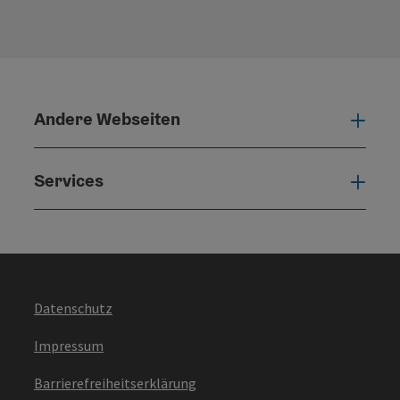
Andere Webseiten
Ande
Services
Serv
Datenschutz
Impressum
Barrierefreiheitserklärung