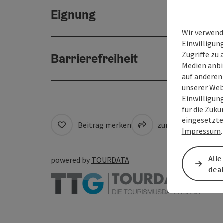
Eignung
Wir verwend
Einwilligun
Zugriffe zu 
Barrierefreiheit
Medien anbi
auf anderen
unserer Web
Einwilligun
für die Zuku
eingesetzte
Beitrag merken
zum Merkzettel
Impressum
.
Alle
powered by
TOURDATA
deak