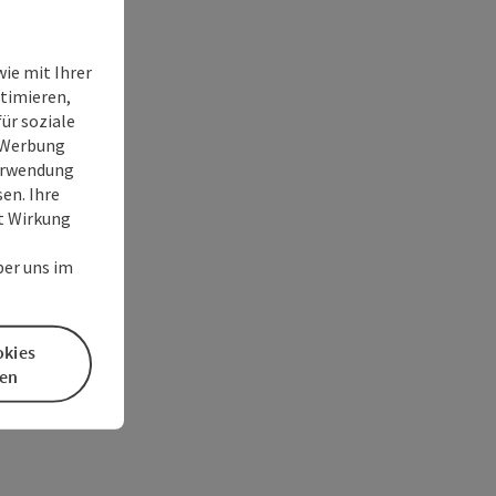
ie mit Ihrer
timieren,
ür soziale
e Werbung
Verwendung
en. Ihre
it Wirkung
ber uns im
okies
en