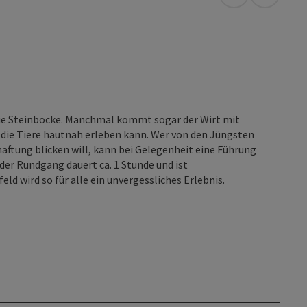
in Google Map
in Apple
e Steinböcke. Manchmal kommt sogar der Wirt mit
 die Tiere hautnah erleben kann. Wer von den Jüngsten
haftung blicken will, kann bei Gelegenheit eine Führung
der Rundgang dauert ca. 1 Stunde und ist
d wird so für alle ein unvergessliches Erlebnis.