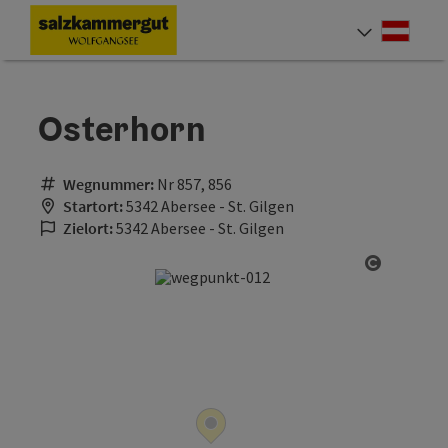
Accesskey
Accesskey
Accesskey
Accesskey
Accesskey
Accesskey
Zum Inhalt
Zur Navigation
Zum Seitenanfang
Zur Kontaktseite
Zur Suche
Zur Startseite
[4]
[0]
[7]
[1]
[3]
[2]
Deut
Sprach
Osterhorn
Wegnummer:
Nr 857, 856
Startort:
5342 Abersee - St. Gilgen
Zielort:
5342 Abersee - St. Gilgen
Copyrigh