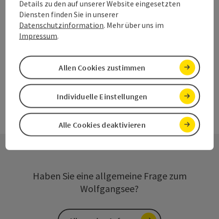
In der Nähe
Details zu den auf unserer Website eingesetzten
Diensten finden Sie in unserer
PDF erstellen
Datenschutzinformation
. Mehr über uns im
Impressum
.
powered by
TOURDATA
Allen Cookies zustimmen
Individuelle Einstellungen
Alle Cookies deaktivieren
Haben Sie eine allgemeine Frage zum
Wolfgangsee?