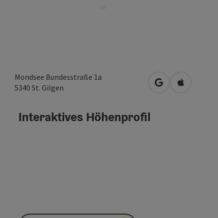
Mondsee Bundesstraße 1a
in Google Maps 
in Apple M
5340
St. Gilgen
Interaktives Höhenprofil