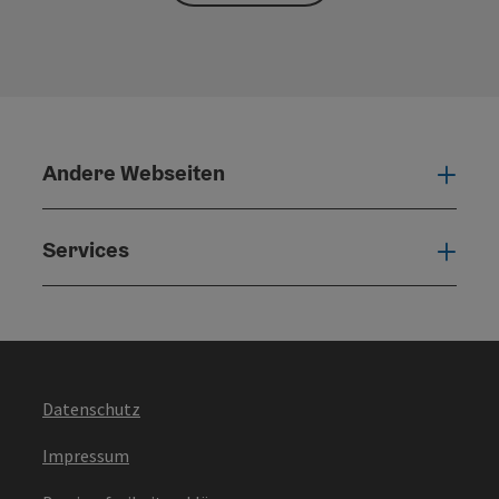
Andere Webseiten
Ande
Services
Serv
Datenschutz
Impressum