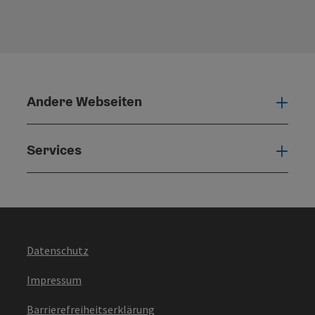
Andere Webseiten
Ande
Services
Serv
Datenschutz
Impressum
Barrierefreiheitserklärung